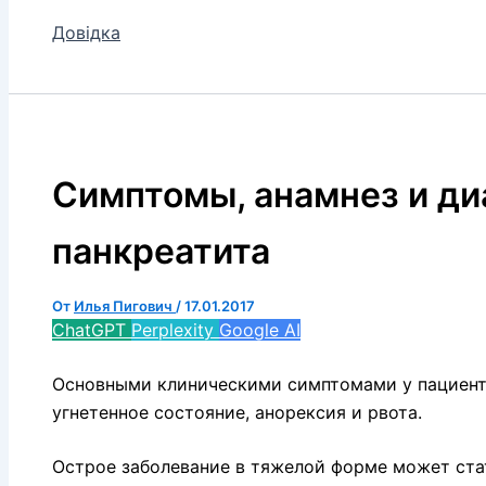
Довідка
Симптомы, анамнез и ди
панкреатита
От
Илья Пигович
/
17.01.2017
ChatGPT
Perplexity
Google AI
Основными кли­ническими симптомами у пациент
угнетенное состояние, анорексия и рвота.
Острое заболевание в тяжелой форме может стат