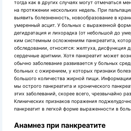
тогда как в других случаях могут отмечаться м
на протяжении нескольких недель. При пальпац
выявить болезненность, новообразование в кран
умеренный ас­цит. У больных с выраженной форм
дегидратация и лихорадка (от неболь­шой до уме
ким системным осложнениям панкреатита, кото
обследовании, от­носятся: желтуха, дисфункция 
сердечные аритмии. Хотя панкреа­тит может возн
обычно заболевание развивается у больных средн
больных с ожире­нием, у которых признаки боле
большого количества жирной пищи. Информации 
мы острого панкреатита и хронического панкреа
этих заболеваний, скорее всего, чрезвычайно ра
Клинических признаков поражения поджелу­дочн
панкреатит в легкой форме выраженности в боль
Анамнез при панкреатите