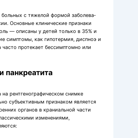
х больных с тяжелой формой заболева­
ксии. Основные клинические признаки
боль — описаны у детей только в 35% и
ие симптомы, как гипотермия, диспноэ и
та часто протекает бессимптомно или
и панкреатита
 на рентгеногра­фическом снимке
льно субъективным признаком является
ен­них органов в краниальной части
лассиче­скими изменениями,
ляются: