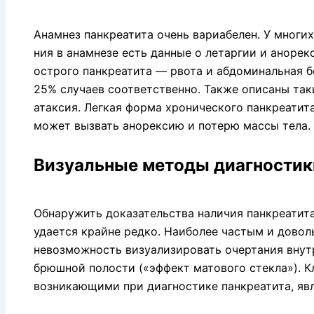
Анамнез панкреатита очень вариабе­лен. У многи
ния в анамнезе есть данные о летаргии и аноре
острого панкреа­тита — рвота и абдоминальная 
25% случаев соответственно. Также описаны так
атаксия. Легкая форма хрони­ческого панкреати
может вызвать анорексию и потерю массы тела.
Визуальные методы диагностик
Обнаружить доказательства наличия панкреатита
удается крайне редко. Наиболее ча­стым и дово
невозможность визуализировать очертания внутр
брюшной полости («эффект матового стекла»). К
возникающими при диагностике панкреати­та, яв