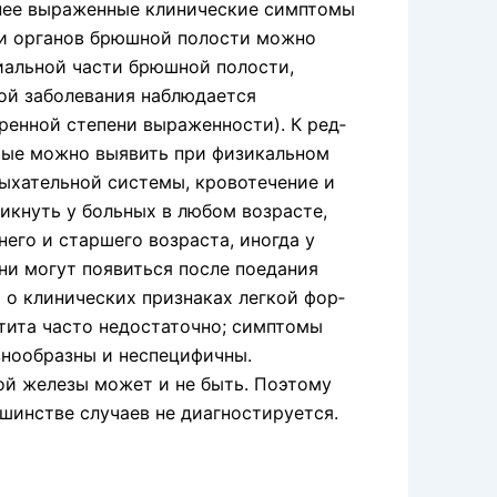
енее выраженные клинические симптомы
ии органов брюшной полости можно
иальной части брюшной полости,
ой заболевания наблюдается
ренной степени выраженности). К ред­
рые можно выявить при физикальном
дыхательной системы, кровотечение и
икнуть у больных в любом возрасте,
е­го и старшего возраста, иногда у
зни могут появиться после поедания
о клинических признаках легкой фор­
тита часто недостаточно; симптомы
знообразны и неспеци­фичны.
ой железы может и не быть. Поэтому
шинстве случаев не диагностируется.