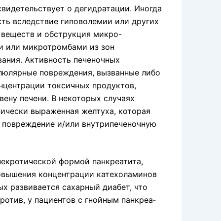
видетельствует о дегидратации. Иногда
сть вследствие гиповолемии или других
х веществ и обструкция микро-
и или микротромбами из зон
ания. Активность печеноч­ных
ллюлярные повреждения, вызванные либо
нцентрации токсичных продуктов,
ену печени. В некоторых случа­ях
ически выраженная желтуха, кото­рая
 повреждение и/или внутрипеченочную
некротической формой панкреатита,
овы­шения концентрации катехоламинов
ых развивается са­харный диабет, что
ротив, у пациентов с гнойным панкреа­