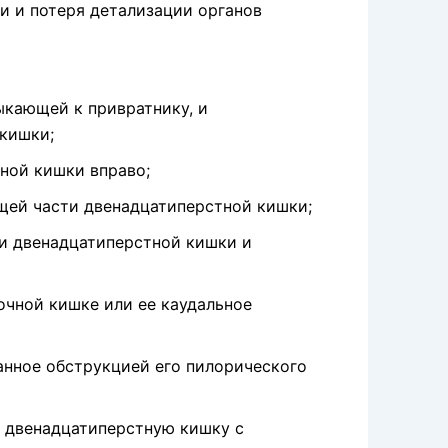
и и потеря детализации органов
ыкающей к привратнику, и
кишки;
ной кишки вправо;
­щей части двенадцатиперстной кишки;
ти двенадцатиперстной кишки и
дочной кишке или ее каудальное
анное обструкцией его пилорического
 двенадцатиперстную кишку с