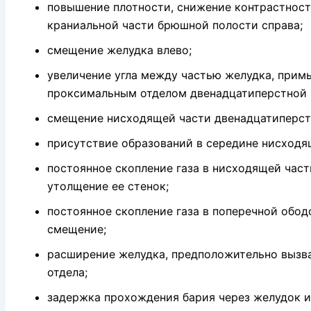
повышение плотности, снижение контрастно­ст
краниальной части брюшной полости справа;
смещение желудка влево;
увеличение угла между частью желудка, при­м
проксимальным отделом двенадцатиперстной 
смещение нисходящей части двенадцатиперст­
присутствие образований в середине нисходя
постоянное скопление газа в нисходящей час­
утолщение ее стенок;
постоянное скопление газа в поперечной обо­
смещение;
расширение желудка, предположительно вы­зв
отде­ла;
задержка прохождения бария через желудок и