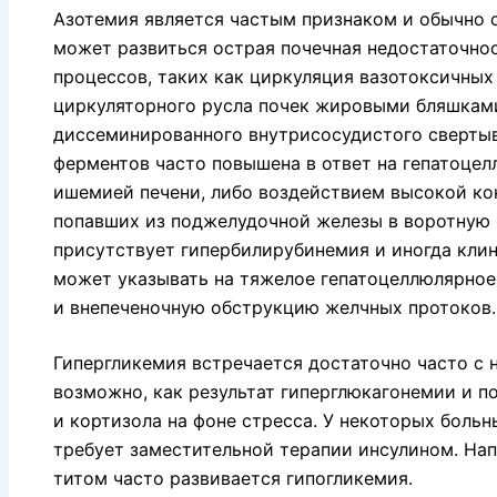
Азотемия является частым признаком и обычно с
может раз­виться острая почечная недостаточно
процессов, таких как цирку­ляция вазотоксичны
циркуляторного русла почек жировыми бляшкам
диссеминированного внутрисосудистого свертыв
ферментов часто повышена в ответ на гепатоце
ишемией печени, либо воздействием высокой ко
попавших из поджелудочной железы в воротную в
присутствует гипербилирубинемия и иногда клин
может указывать на тяжелое гепатоцеллюлярное
и внепеченочную обструкцию желчных протоков.
Гипергликемия встречается достаточно часто с 
возможно, как результат гиперглюкагонемии и п
и кортизола на фоне стресса. У некоторых больн
требует заместительной терапии инсулином. Нап
титом часто развивается гипогликемия.