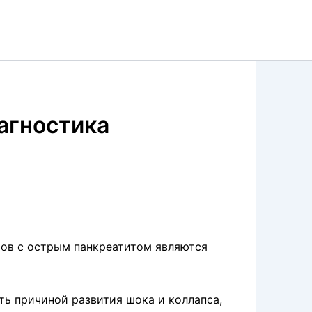
агностика
ов с острым панкреа­титом являются
ь причиной развития шока и коллапса,