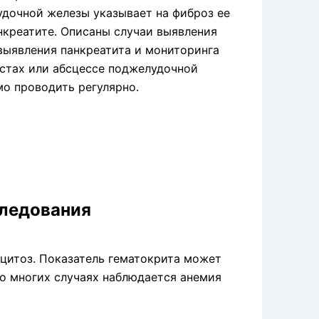
дочной железы ука­зывает на фиброз ее
нкреатите. Описаны случаи выявления
выявления панкреатита и мониторинга
истах или абсцессе поджелудочной
о проводить регулярно.
ледования
и­тоз. Показатель гематокрита может
во многих случаях наблюдается анемия