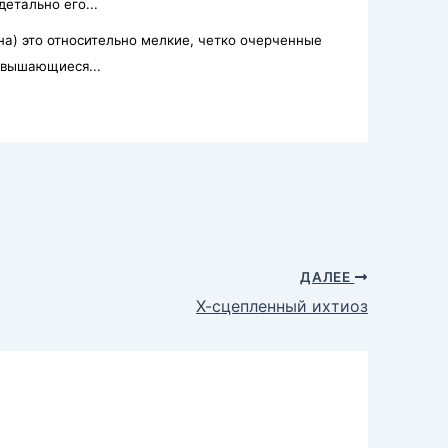
етально его...
а) это относительно мелкие, чет­ко очерченные
звышающиеся...
ДАЛЕЕ
Х-сцепленный ихтиоз