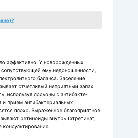
акне)?
ло эффективно. У новорожденных
о сопутствующей ему недоношенности,
лектролитного баланса. Заселение
ывает отчетливый неприятный запах,
ть, используя лосьоны с антибакте­
я и прием антибактериальных
сятся плохо. Выражен­ное благоприятное
азывают ретиноиды внутрь (этретинат,
е консультирование.