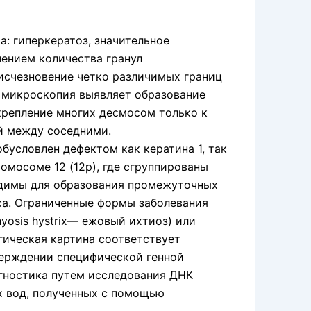
а: гиперкератоз, значительное
чением количества гранул
 исчезновение четко различимых границ
я ми­кроскопия выявляет образование
крепление многих десмосом только к
й между соседними.
условлен дефектом как кератина 1, так
ромосоме 12 (12р), где сгруппированы
ходимы для образования промежуточных
са. Ограниченные формы заболева­ния
yosis hystrix— ежовый ихтиоз) или
гическая картина соответствует
верждении специфической генной
агностика путем исследования ДНК
 вод, по­лученных с помощью