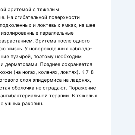
ной эритемой с тяжелым
е. На сгибательной поверх­ности
 подколенных и локтевых ямках, на шее
 изо­лированные параллельные
разрастанием. Эритема после одного
 всю жизнь. У новорожденных наблюда­
ние пузырей, поэтому необходим
ми дерматозами. Позднее сохраняется
жи (на ногах, коленях, локтях). К 7-8
огового слоя эпидермиса на ладонях,
истая оболочка не страдают. Поражение
антибактериальной терапии. В тяжелых
е ушных раковин.