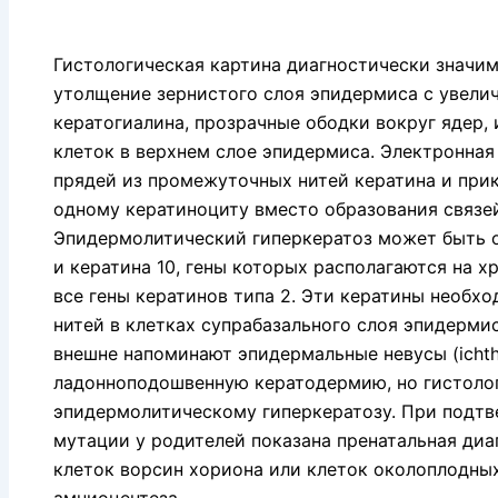
Гистологическая картина диагностически значи­м
утолщение зерни­стого слоя эпидермиса с увели
кератогиалина, прозрачные ободки вокруг ядер,
кле­ток в верхнем слое эпидермиса. Электронна
прядей из проме­жуточных нитей кератина и при
одному кератиноциту вместо об­разования связе
Эпидермолитический гиперкератоз может быть об
и керати­на 10, гены которых располагаются на х
все гены кератинов типа 2. Эти кератины необ
нитей в клетках супрабазального слоя эпидерми
внешне напоминают эпидермальные невусы (ichth
ладонно­подошвенную кератодермию, но гистоло
эпидермолитическому ги­перкератозу. При подт
мутации у родителей показана пренаталь­ная ди
клеток ворсин хориона или клеток околоплодных
амниоцентеза.