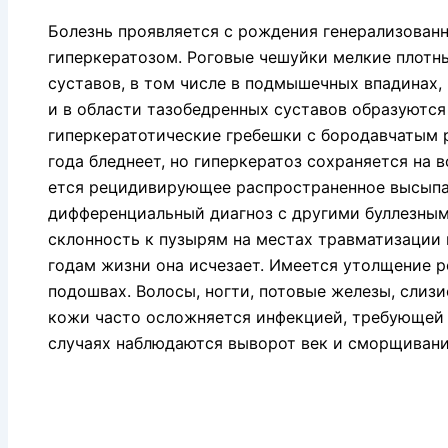
Болезнь проявляется с рождения генерализован
гиперкератозом. Роговые че­шуйки мелкие плотны
суставов, в том числе в подмышечных впа­динах,
и в области тазобедренных суставов образуются
гиперкератотические гребешки с бородавчатым 
года бледнеет, но гиперкератоз сохра­няется на
ется рецидивирующее распространенное высыпа­
дифференциаль­ный диагноз с другими буллезны
склонность к пузырям на местах травматизации ко
годам жизни она исчезает. Имеется утолщение р
подошвах. Волосы, ногти, потовые желе­зы, слиз
кожи часто осложняется инфекцией, требующей 
случаях наблюдаются выворот век и сморщивани