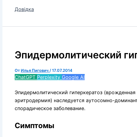
Довідка
Эпидермолитический ги
От
Илья Пигович
/
17.07.2014
ChatGPT
Perplexity
Google AI
Эпидермолитический гиперкератоз (врож­денная
эритродермия) наследуется аутосомно-доминантн
спорадическое заболевание.
Симптомы