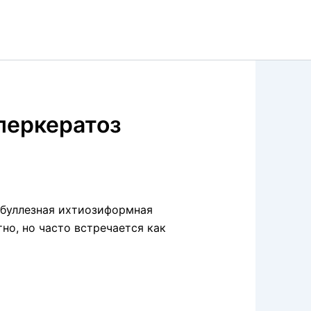
перкератоз
 буллезная ихтиозиформная
о, но часто встречается как