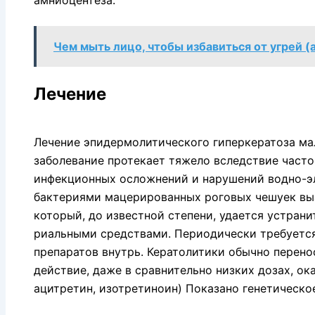
Чем мыть лицо, чтобы избавиться от угрей (
Лечение
Лечение эпидермолитического гиперкератоза ма
заболевание протекает тяжело вследствие част
инфекци­онных осложнений и нарушений водно-э
бактериями мацерированных роговых чешуек выз
который, до известной степени, удается устрани
риальными средствами. Периодически требуетс
препаратов внутрь. Кератолитики обычно перено
действие, даже в сравнительно низких дозах, ок
ацитретин, изотретиноин) Показано генети­ческо