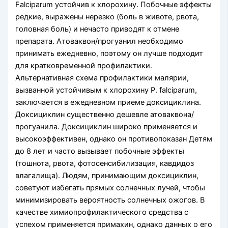
Falciparum устойчив к хлорохину. По­бочные эффекты
редкие, выражены нерезко (боль в животе, рвота,
головная боль) и нечасто приводят к отмене
препарата. Атоваквон/прогуанил необ­ходимо
принимать ежедневно, поэтому он лучше подходит
для кратковременной профилактики.
Альтернативная схема профилактики малярии,
вызванной устойчивым к хлорохину P. falciparum,
заключается в ежедневном приеме доксициклина.
Доксициклин существенно дешевле атоваквона/
прогуанила. Доксициклин широко применяется и
высокоэффективен, однако он противопоказан Детям
до 8 лет и часто вызывает побочные эффек­ты
(тошнота, рвота, фотосенсибилизация, кавдидоз
влагалища). Людям, принимающим доксициклин,
советуют избегать прямых солнечных лучей, что­бы
минимизировать вероятность солнечных ожо­гов. В
качестве химиопрофилактического средства с
успехом применяется примахин, однако данных о его