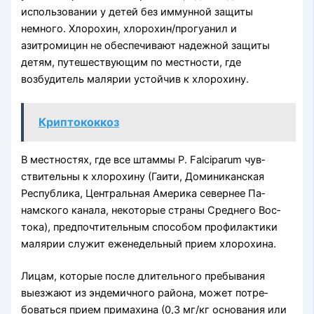
использовании у детей без иммунной защиты
немного. Хлорохин, хлорохин/прогуанил и
азитромицин не обеспечивают надежной защиты
детям, путешествующим по местности, где
возбудитель малярии устойчив к хлорохину.
Криптококкоз
В местностях, где все штаммы P. Falciparum чув­
ствительны к хлорохину (Гаити, Доминиканская
Республика, Центральная Америка севернее Па­
намского канала, некоторые страны Среднего Вос­
тока), предпочтительным способом профи­лактики
малярии служит еженедельный прием хлорохина.
Лицам, которые после длительного пребывания
выезжают из эндемичного района, может потре­
боваться прием примахина (0,3 мг/кг основания или