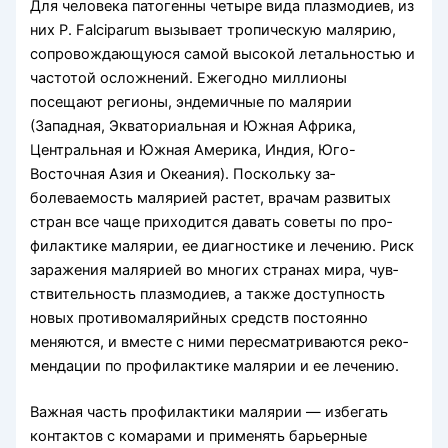
Для чело­века патогенны четыре вида плазмодиев, из
них P. Falciparum вызывает тропическую малярию,
со­провождающуюся самой высокой летальностью и
частотой осложнений. Ежегодно миллионы
посещают регионы, эндемичные по малярии
(Западная, Экваториальная и Южная Африка,
Центральная и Южная Америка, Индия, Юго-
Восточная Азия и Океания). Поскольку за­
болеваемость малярией растет, врачам развитых
стран все чаще приходится давать советы по про­
филактике малярии, ее диагностике и лечению. Риск
заражения малярией во многих странах мира, чув­
ствительность плазмодиев, а также доступность
новых противомалярийных средств постоянно
меняются, и вместе с ними пересматриваются реко­
мендации по профилактике малярии и ее лечению.
Важная часть профилактики малярии — избе­гать
контактов с комарами и применять барьерные