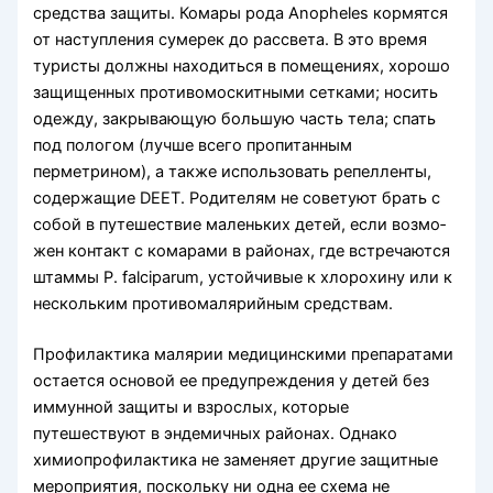
средства защиты. Комары рода Anopheles кормятся
от наступления сумерек до рассвета. В это время
туристы должны находиться в помещениях, хо­рошо
защищенных противомоскитными сетками; носить
одежду, закрывающую большую часть тела; спать
под пологом (лучше всего пропитанным
перметрином), а также использовать репелленты,
со­держащие DEET. Родителям не советуют брать с
собой в путешествие маленьких детей, если возмо­
жен контакт с комарами в районах, где встречаются
штаммы P. falciparum, устойчивые к хлорохину или к
нескольким противомалярийным средствам.
Профилактика малярии медицинскими препаратами
остается основой ее преду­преждения у детей без
иммунной защиты и взрослых, которые
путешествуют в эндемичных районах. Однако
химиопрофилактика не заменяет другие защитные
мероприятия, поскольку ни одна ее схема не