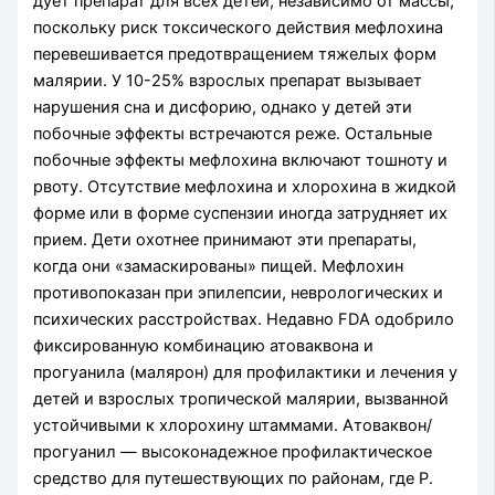
дует препарат для всех детей, независимо от массы,
поскольку риск токсического действия мефлохина
перевешивается предотвращением тяжелых форм
малярии. У 10-25% взрослых препарат вызывает
нарушения сна и дисфорию, однако у детей эти
побочные эффекты встречаются реже. Остальные
побочные эффекты мефлохина включают тошноту и
рвоту. Отсутствие мефлохина и хлорохина в жид­кой
форме или в форме суспензии иногда затрудняет их
прием. Дети охотнее принимают эти препара­ты,
когда они «замаскированы» пищей. Мефлохин
противопоказан при эпилепсии, неврологических и
психических расстройствах. Недавно FDA одо­брило
фиксированную комбинацию атоваквона и
прогуанила (малярон) для профилактики и ле­чения у
детей и взрослых тропической малярии, вызванной
устойчивыми к хлорохину штаммами. Атоваквон/
прогуанил — высоконадежное профилактическое
средство для путешествующих по рай­онам, где P.