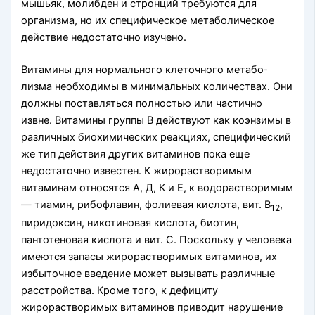
мышьяк, молибден и строн­ций требуются для
организма, но их специфиче­ское метаболическое
действие недостаточно изу­чено.
Витамины для нормального клеточного метабо­
лизма необходимы в минимальных количествах. Они
должны поставляться полностью или час­тично
извне. Витамины группы В действуют как коэнзимы в
различных биохимических реакциях, специфический
же тип действия других витаминов пока еще
недостаточно известен. К жирораствори­мым
витаминам относятся А, Д, К и Е, к водора­створимым
— тиамин, рибофлавин, фолиевая кислота, вит. В
,
12
пиридоксин, никотиновая кислота, биотин,
пантотеновая кислота и вит. С. Поскольку у человека
имеются запасы жирорастворимых ви­таминов, их
избыточное введение может вызывать различные
расстройства. Кроме того, к дефициту
жирорастворимых витаминов приводит нарушение