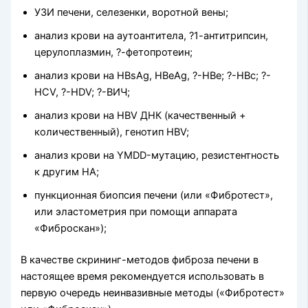
УЗИ печени, селезенки, воротной вены;
анализ крови на аутоантитела, ?1-антитрипсин,
церулоплазмин, ?-фетопротеин;
анализ крови на HBsAg, HBеAg, ?-HBе; ?-HBс; ?-
HCV, ?-HDV; ?-ВИЧ;
анализ крови на HBV ДНК (качественный +
количественный), генотип HВV;
анализ крови на YMDD-мутацию, резистентность
к другим НА;
пункционная биопсия печени (или «Фибротест»,
или эластометрия при помощи аппарата
«Фиброскан»);
В качестве скрининг-методов фиброза печени в
настоящее время рекомендуется использовать в
первую очередь неинвазивные методы («Фибротест»