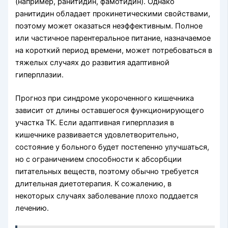
(например, ранитидин, фамотидин). Однако
ранитидин обладает прокинетическими свойствами,
поэтому может оказаться неэффективным. Полное
или частичное парентеральное питание, назначаемое
на короткий период времени, может потребоваться в
тя­желых случаях до развития адаптивной
гиперплазии.
Прогноз при синдроме укороченного кишечника
зависит от длины оставшегося функциони­рующего
участка ТК. Если адаптивная гиперплазия в
кишечнике развивается удовлетворительно,
состояние у больного будет постепенно улучшаться,
но с огра­ничением способности к абсорбции
питательных ве­ществ, поэтому обычно требуется
длительная диетоте­рапия. К сожалению, в
некоторых случаях заболевание плохо поддается
лечению.