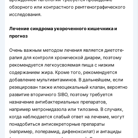
обзорного или контрастного рентгеногра­фического
исследования.
Лечение синдрома укороченного кишечника и
прогноз
Очень важным методом лечения является диетоте­
рапия для контроля хронической диареи, поэтому
рекомендуется легкоусвояемая пища с низким
содер­жанием жира. Кроме того, рекомендуется
добавление мультивитаминов. В дальнейшем, если
резецирован также илеоцекальный клапан, вероятно
развитие вто­ричного SIBO, поэтому требуется
назначение антибак­териальных препаратов,
например метронидазола или тилозина. В случаях,
когда наблюдается слабый ответ на лечение, могут
понадобиться антисекреторные пре­параты
(например, лоперамид, дифеноксилат) и антациды