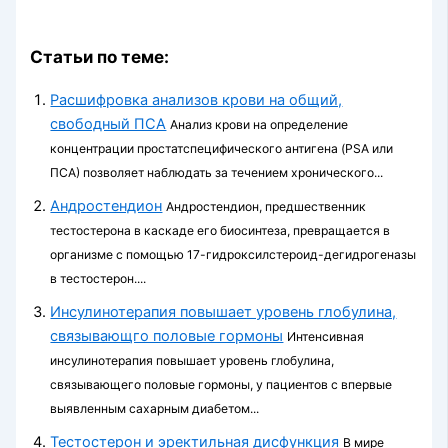
Статьи по теме:
Расшифровка анализов крови на общий,
свободный ПСА
Анализ крови на определение
концентрации простатспецифического антигена (PSA или
ПСА) позволяет наблюдать за течением хронического...
Андростендион
Андростендион, предшественник
тестостерона в каскаде его биосинтеза, превращается в
орга­низме с помощью 17-гидроксилстероид-дегидрогеназы
в тестостерон....
Инсулинотерапия повышает уровень глобулина,
связывающго половые гормоны
Интенсивная
инсулинотерапия повышает уровень глобулина,
связывающего половые гормоны, у пациентов с впервые
выявленным сахарным диабетом...
Тестостерон и эректильная дисфункция
В мире