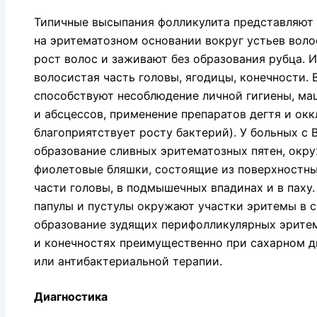
Типичные высыпания фол­ликулита представляют 
на эритематозном основании вокруг устьев воло
рост волос и заживают без образования рубца. 
волосистая часть го­ловы, ягодицы, конечности.
способствуют несоблюдение личной ги­гиены, ма
и абсцессов, применение препаратов дегтя и окк
благоприятству­ет росту бактерий). У больных с
образование сливных эритематозных пятен, окру
фиолетовые бляшки, состоящие из поверх­ностн
ча­сти головы, в подмышечных впадинах и в пах
папулы и пусту­лы окружают участки эритемы в ск
образование зудящих перифолликулярных эритема
и конечностях преимущественно при сахарном д
или антибактериальной терапии.
Диагностика