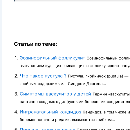
Статьи по теме:
Эозинофильный фолликулит
Эозинофильный фолли
высыпанием зудя­щих сливающихся фолликулярных папул 
Что такое пустула ?
Пустула, гнойничок (pustula) 
гнойным содержимым. Синдром Диогена...
Симптомы васкулитов у детей
Термин «васкулиты
частично сходных с диффузными болезнями соединительн
Интранатальный кандидоз
Кандидоз, в том числе и
беременностью и родами, вызывается грибком...
Причины сыпи на руках
Случается, что наш органи