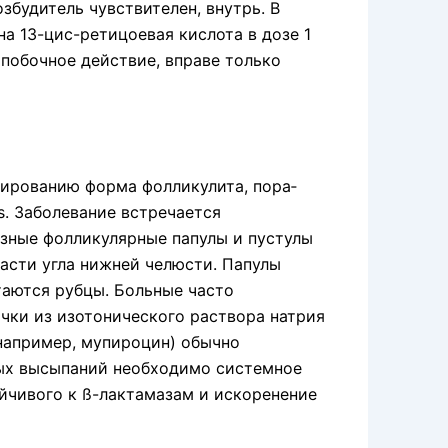
збудитель чувствителен, внутрь. В
а 13-цис-ретицоевая кислота в дозе 1
е побочное действие, вправе только
ивированию форма фолликулита, пора­
s. Заболевание встречается
зные фолликулярные папулы и пустулы
ласти угла нижней челюсти. Па­пулы
таются рубцы. Больные часто
чки из изо­тонического раствора натрия
например, мупироцин) обычно
ных высыпаний необходимо системное
й­чивого к ß-лактамазам и искоренение