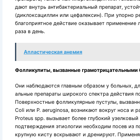
дают внутрь антибактери­альный препарат, усто
(диклоксациллин или цефалексин). При упорно
благоприятное действие оказывает применение л
раза в день.
Апластическая анемия
Фолликулиты, вызванные грамотрицательными 
Они наблюдаются главным образом у больных, д
альные препараты широкого спектра действия п
Поверхностные фол­ликулярные пустулы, вызванные K
Coli или P. aeruginosa, возни­кают вокруг носа 
Proteus spp. вызывает более глубокий узелковый
подтверждения этиологии необходим посев из п
крупную кисту вскрывают и дренируют. Применя