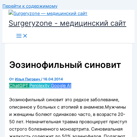
Перейти к содержимому
Surgeryzone - медицинский сайт
Эозинофильный синовит
От
Илья Пигович
/
16.04.2014
ChatGPT
Perplexity
Google AI
Эозинофильный синовит это редкое заболевание,
описанное у больных с атопией в анамнезе.
Мужчины
и женщины болеют одинаково часто, в возрасте 20-
50 лет. Незначительная травма провоцирует приступ
острого болезненного моноартри­та. Синовиальная
жидкость содержит до 50% эозинофилов. Полагают,