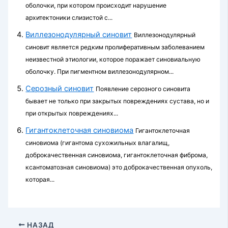
оболочки, при котором про­исходит нарушение
архитектоники слизистой с...
Виллезонодулярный синовит
Виллезонодулярный
синовит является редким пролифера­тивным заболеванием
неизвестной этиологии, которое поражает синовиальную
оболочку. При пигментном виллезонодулярном...
Серозный синовит
Появление серозного синовита
бывает не только при закрытых повреждениях сустава, но и
при открытых повреждениях...
Гигантоклеточная синовиома
Гигантоклеточная
синовиома (гигантома сухожиль­ных влагалищ,
доброкачественная синовиома, гигантоклеточная фиброма,
ксантоматозная синовиома) это доброкачественная опухоль,
которая...
НАЗАД