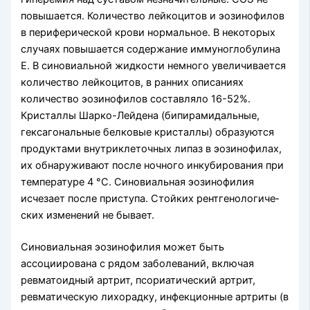
повышается. Количество лейко­цитов и эозинофилов
в периферической крови нормальное. В некоторых
случаях повышается содержание иммуноглобулина
Е. В синовиальной жидкости немного увеличивается
количество лейкоцитов, в ранних описаниях
количество эозинофилов составляло 16-52%.
Кристаллы Шарко-Лейдена (бипирамидальные,
гексагональные белковые кристаллы) образуются
продуктами внутриклеточных липаз в эозинофилах,
их обнаруживают после ночного инкубирования при
температуре 4 °С. Синовиальная эозинофилия
исчезает после приступа. Стойких рентгенологиче­
ских изменений не бывает.
Синовиальная эозинофилия может быть
ассоциирована с рядом заболеваний, включая
ревматоидный артрит, псориатический артрит,
ревматическую лихо­радку, инфекционные артриты (в