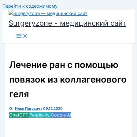
Перейти к содержимому
Surgeryzone - медицинский сайт
Лечение ран с помощью
повязок из коллагенового
геля
От
Илья Пигович
/
09.12.2020
ChatGPT
Perplexity
Google AI