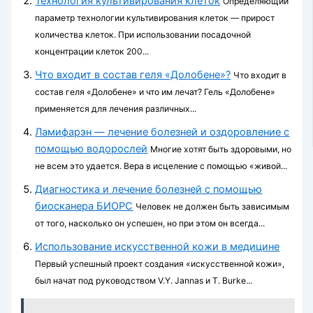
Технология культивирования клеток
Определяющий
параметр технологии культивирования клеток — прирост
количества клеток. При использовании посадочной
концентрации клеток 200...
Что входит в состав геля «Долобене»?
Что входит в
состав геля «Долобене» и что им лечат? Гель «Долобене»
применяется для лечения различных...
Ламифарэн — лечение болезней и оздоровление с
помощью водорослей
Многие хотят быть здоровыми, но
не всем это удается. Вера в исцеление с помощью «живой...
Диагностика и лечение болезней с помощью
биосканера БИОРС
Человек не должен быть зависимым
от того, насколько он успешен, но при этом он всегда...
Использование искусственной кожи в медицине
Первый успешный проект создания «искусственной кожи»,
был начат под руководством V.Y. Jannas и T. Burke...