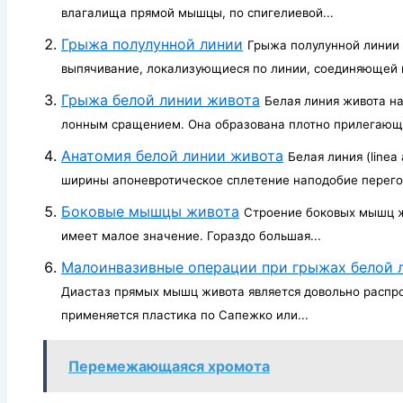
влагалища прямой мышцы, по спигелиевой...
Грыжа полулунной линии
Грыжа полулунной линии (h
выпячивание, локализующиеся по линии, соединяющей п
Грыжа белой линии живота
Белая линия живота н
лонным сращением. Она образована плотно прилегающи
Анатомия белой линии живота
Белая линия (linea
ширины апоневротическое сплетение наподобие перего
Боковые мышцы живота
Строение боковых мышц ж
имеет малое значение. Гораздо большая...
Малоинвазивные операции при грыжах белой 
Диастаз прямых мышц живота является довольно распро
применяется пластика по Сапежко или...
Перемежающаяся хромота