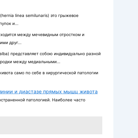
ernia linea semilunaris) это грыжевое
упок и...
аходится между мечевидным отростком и
ми друг...
 alba) представляет собою индивидуально разной
родки между медиальными...
ивота само по себе в хирургической патологии
линии и диастазе прямых мышц живота
страненной пато­логией. Наиболее часто