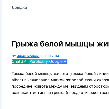
Довідка
Грыжа белой мышцы жи
От
Илья Пигович
/
09.09.2014
ChatGPT
Perplexity
Google AI
Грыжа белой мышцы живота (грыжа белой линии жив
albae) выпячивание мягкой жировой ткани сквоз
посредине живота между мечевидным отростком
возникает истинная грыжа (нередко множественн