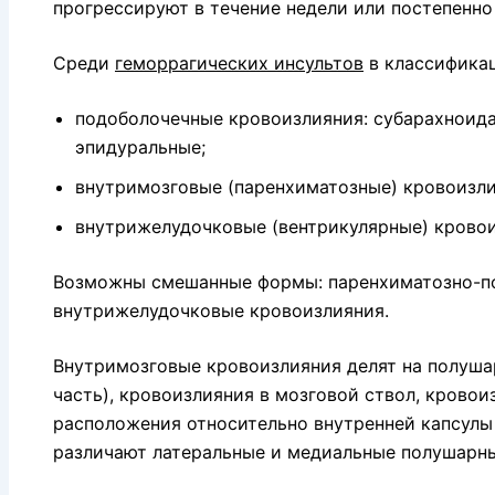
прогрессируют в течение недели или постепенно
Среди
геморрагических инсультов
в классификац
подоболочечные кровоизлияния: субарахноида
эпидуральные;
внутримозговые (паренхиматозные) кровоизли
внутрижелудочковые (вентрикулярные) кровои
Возможны смешанные формы: паренхиматозно-по
внутрижелудочковые кровоизлияния.
Внутримозговые кровоизлияния делят на полуша
часть), кровоизлияния в мозговой ствол, кровои
расположения относительно внутренней капсулы
различают латеральные и медиальные полушарны