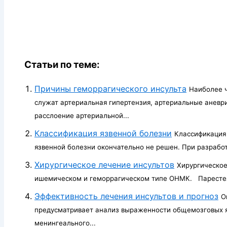
Статьи по теме:
Причины геморрагического инсульта
Наиболее 
служат артериальная гипертензия, артериальные анев
расслоение артериальной...
Классификация язвенной болезни
Классификация 
язвенной бо­лезни окончательно не решен. При разработ
Хирургическое лечение инсультов
Хирургическое
ишемическом и геморрагическом типе ОНМК. Парестез
Эффективность лечения инсультов и прогноз
О
предусматривает анализ выраженности общемозговых яв
менингеального...