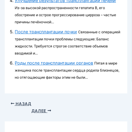
Улучшение результатов трансплантации печени
Из-за высокой распространенности гепатита B, его
обострение и острое прогрессирование цирроза – частые
причины печёночной...
После трансплантации почки
Связанные с операцией
трансплантации почки пробле­мы следующие: Баланс
жидкости. Требуется строгое соответс­твие объемов
вводимой и...
Роды после трансплантации органов
Пятая в мире
женщина после трансплантации сердца родила близнецов,
но отягощающие факторы этим не были...
НАЗАД
ДАЛЕЕ