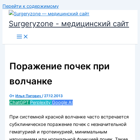
Перейти к содержимому
Surgeryzone - медицинский сайт
Поражение почек при
волчанке
От
Илья Пигович
/
27.12.2013
ChatGPT
Perplexity
Google AI
При системной красной волчанке часто встречается
субклиническое поражение почек с незначительной
гематурией и протеинурией, минимальным
нарушением или нормаль­ной функцией почек. Такие