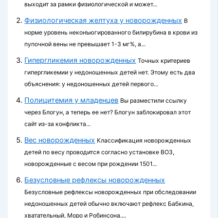
выходит за рамки физиологической и может...
Физиологическая желтуха у новорожденных
В
норме уровень неконъюгированного билирубина в крови из
пупочной вены не превышает 1-3 мг%, а...
Гипергликемия новорожденных
Точных критериев
гипергликемии у недо­ношенных детей нет. Этому есть два
объяснения: у недоношенных детей первого...
Полицитемия у младенцев
Вы разместили ссылку
через Блогун, а теперь ее нет? Блогун заблокировал этот
сайт из-за конфликта...
Вес новорожденных
Классификация новорожденных
детей по весу проводится согласно установке ВОЗ,
новорожденные с весом при рождении 1501...
Безусловные рефлексы новорожденных
Безусловные рефлексы новорожденных при обследовании
недоношенных детей обычно включают рефлекс Бабкина,
хватательный, Моро и Робинсона....