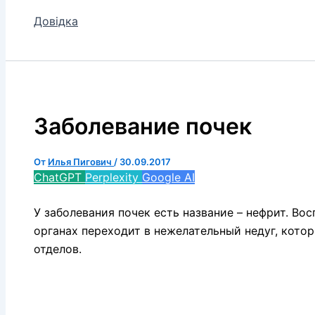
Довідка
Заболевание почек
От
Илья Пигович
/
30.09.2017
ChatGPT
Perplexity
Google AI
У заболевания почек есть название – нефрит. Во
органах переходит в нежелательный недуг, кото
отделов.