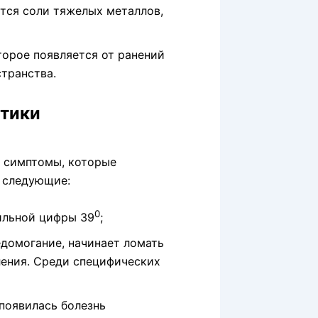
ятся соли тяжелых металлов,
торое появляется от ранений
транства.
атики
я симптомы, которые
и следующие:
0
ильной цифры 39
;
едомогание, начинает ломать
ления. Среди специфических
 появилась болезнь