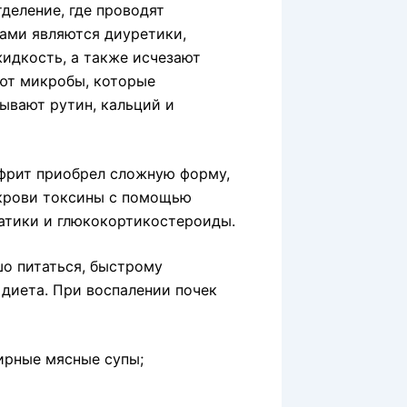
деление, где проводят
тами являются диуретики,
идкость, а также исчезают
ют микробы, которые
ывают рутин, кальций и
ефрит приобрел сложную форму,
 крови токсины с помощью
татики и глюкокортикостероиды.
шо питаться, быстрому
 диета. При воспалении почек
ирные мясные супы;