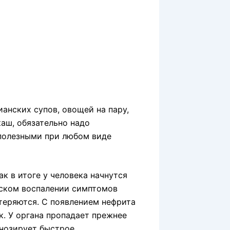
анских супов, овощей на пару,
каш, обязательно надо
 полезными при любом виде
ак в итоге у человека начнутся
еском воспалении симптомов
теряются. С появлением нефрита
. У органа пропадает прежнее
нозирует быстрое