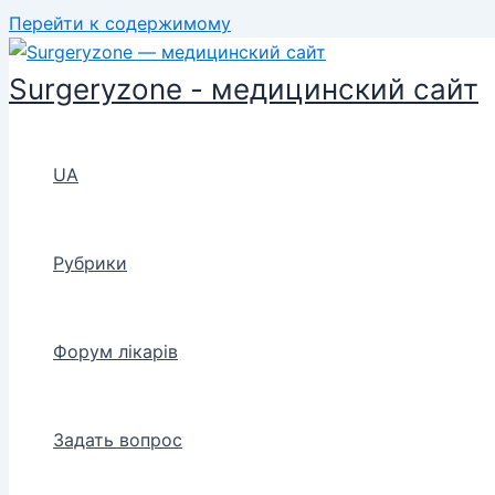
Перейти к содержимому
Surgeryzone - медицинский сайт
UA
Рубрики
Форум лікарів
Задать вопрос