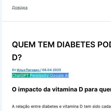
Довідка
QUEM TEM DIABETES PO
D?
От
Илья Пигович
/
06.04.2025
ChatGPT
Perplexity
Google AI
O impacto da vitamina D para qu
A relação entre diabetes e vitamina D tem sido cada