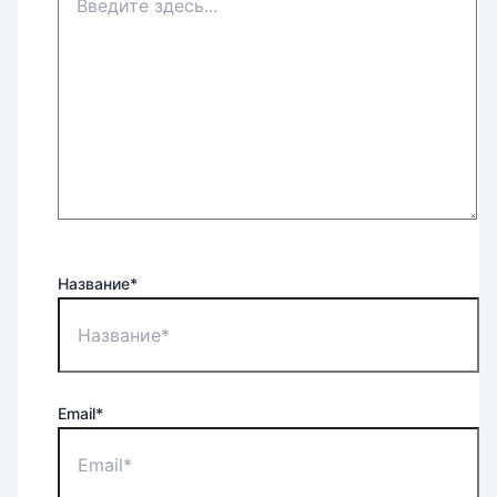
Название*
Email*