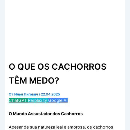
O QUE OS CACHORROS
TÊM MEDO?
От
Илья Пигович
/
22.04.2025
ChatGPT
Perplexity
Google AI
O Mundo Assustador dos Cachorros
Apesar de sua natureza leal e amorosa, os cachorros