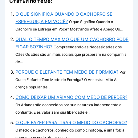
Статьи по теме:
O QUE SIGNIFICA QUANDO O CACHORRO SE
ESPREGUIÇA EM VOCÊ?
O que Significa Quando o
Cachorro se Esfrega em Você? Mostrando Afeto e Apego Os...
QUAL O TEMPO MÁXIMO QUE UM CACHORRO PODE
FICAR SOZINHO?
Compreendendo as Necessidades dos
Cães Os cães são animais sociais que prosperam na companhia
de...
PORQUE O ELEFANTE TEM MEDO DE FORMIGA?
Por
Que o Elefante Tem Medo de Formiga? O Ancestral Mito A
crença popular de...
COMO DEIXAR UM ARIANO COM MEDO DE PERDER?
Os Arianos são conhecidos por sua natureza independente e
confiante. Eles valorizam sua liberdade e...
O QUE FAZER PARA TIRAR O MEDO DO CACHORRO?
O medo de cachorros, conhecido como cinofobia, é uma fobia
comum que pode afetar pessoas...