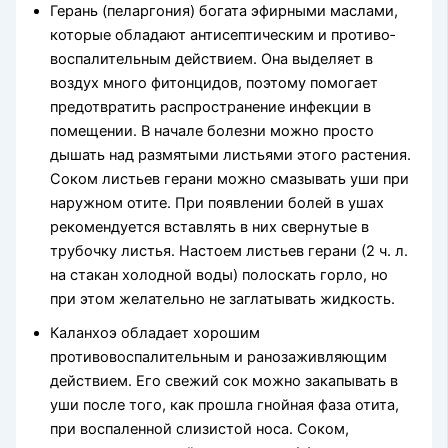
Герань (пеларгония) богата эфирными маслами,
которые обла­дают антисептическим и противо­
воспалительным действием. Она выделяет в
воздух много фитонци­дов, поэтому помогает
предотвра­тить распространение инфекции в
помещении. В начале болезни мож­но просто
дышать над размятыми листьями этого растения.
Соком ли­стьев герани можно смазывать уши при
наружном отите. При появлении болей в ушах
рекомендуется встав­лять в них свернутые в
трубочку листья. Настоем листьев герани (2 ч. л.
на стакан холодной воды) поло­скать горло, но
при этом желатель­но не заглатывать жидкость.
Каланхоэ обладает хорошим
противовоспалительным и раноза­живляющим
действием. Его све­жий сок можно закапывать в
уши после того, как прошла гнойная фаза отита,
при воспаленной сли­зистой носа. Соком,