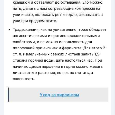
крышкой и оставляют до остыва­ния. Его можно
пить, делать с ним согревающие компрессы на
уши и шею, полоскать рот и горло, зака­пывать в
уши при среднем отите.
Традесканция, как ни удиви­тельно, тоже обладает
антисептиче­скими и противовоспалительными
свойствами, и ее можно использо­вать для
полосканий при ангинах и фарингите. Для этого 2
ст. л. из­мельченных свежих листьев залить 1,5
стакана горячей воды, дать на­стояться час. При
начинающемся першении в горле можно жевать
ли­стья этого растения, но сок не гло­тать, а
сплевывать.
Уход за пирсингом