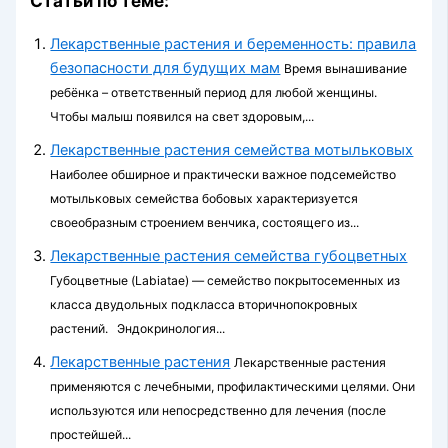
Статьи по теме:
Лекарственные растения и беременность: правила
безопасности для будущих мам
Время вынашивание
ребёнка – ответственный период для любой женщины.
Чтобы малыш появился на свет здоровым,...
Лекарственные растения семейства мотыльковых
Наиболее обширное и практически важное подсемейство
мотыльковых семейства бобовых характери­зуется
своеобразным строением венчика, состоящего из...
Лекарственные растения семейства губоцветных
Губоцветные (Labiatae) — семейство покры­тосеменных из
класса двудольных под­класса вторичнопокровных
растений. Эндокринология...
Лекарственные растения
Лекарственные растения
применяются с лечебными, профилактическими целями. Они
используются или непосредственно для лечения (после
простейшей...