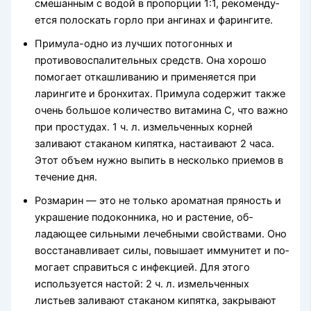
смешанным с водой в пропорции 1:1, рекоменду­
ется полоскать горло при ангинах и фарингите.
Примула-одно из лучших по­тогонных и
противовоспалитель­ных средств. Она хорошо
помога­ет откашливанию и применяется при
ларингите и бронхитах. Приму­ла содержит также
очень большое количество витамина С, что важно
при простудах. 1 ч. л. измельчен­ных корней
заливают стаканом кипятка, настаивают 2 часа.
Этот объем нужно выпить в несколько приемов в
течение дня.
Розмарин — это не только ароматная пряность и
украшение подоконника, но и растение, об­
ладающее сильными лечебными свойствами. Оно
восстанавливает силы, повышает иммунитет и по­
могает справиться с инфекцией. Для этого
используется настой: 2 ч. л. измельченных
листьев зали­вают стаканом кипятка, закрывают