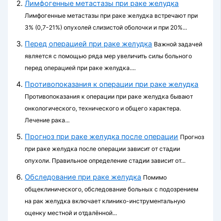
Лимфогенные метастазы при раке желудка
Лимфогенные метастазы при раке желудка встречают при
3% (0,7-21%) опухолей слизистой оболочки и при 20%...
Перед операцией при раке желудка
Важной задачей
является с помощью ряда мер увеличить силы больного
перед операцией при раке желудка....
Противопоказания к операции при раке желудка
Противопоказания к операции при раке желудка бывают
онкологического, технического и общего характера.
Лечение рака...
Прогноз при раке желудка после операции
Прогноз
при раке желудка после операции зависит от стадии
опухоли. Правильное определение стадии зависит от...
Обследование при раке желудка
Помимо
общеклинического, обследование больных с подозрением
на рак желудка включает клинико-инструментальную
оценку местной и отдалённой...