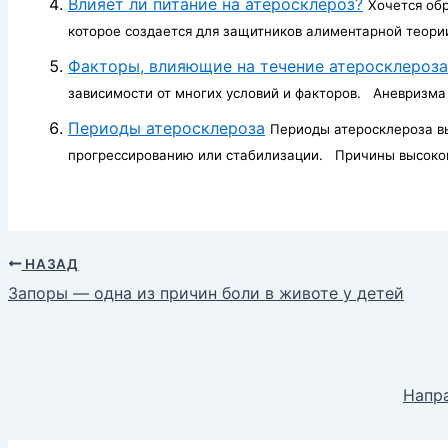
Влияет ли питание на атеросклероз?
Хочется об
которое создается для защитников алиментарной теории
Факторы, влияющие на течение атеросклероза
зависимости от многих условий и факторов. Аневризма 
Периоды атеросклероза
Периоды атеросклероза вы
прогрессированию или стабилизации. Причины высоког
НАЗАД
Запоры — одна из причин боли в животе у детей
Напра