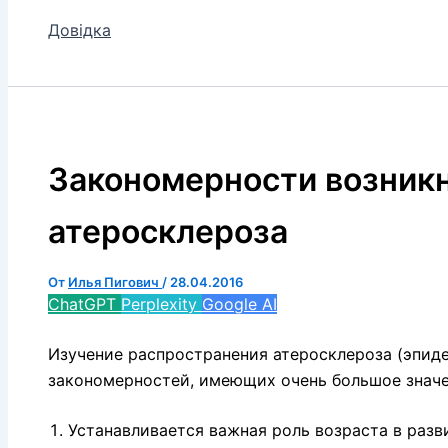
Довідка
Закономерности возник
атеросклероза
От
Илья Пигович
/
28.04.2016
ChatGPT
Perplexity
Google AI
Изучение распространения атеросклероза (эпиде
закономерностей, имеющих очень большое значе
Устанавливается важная роль возраста в разв