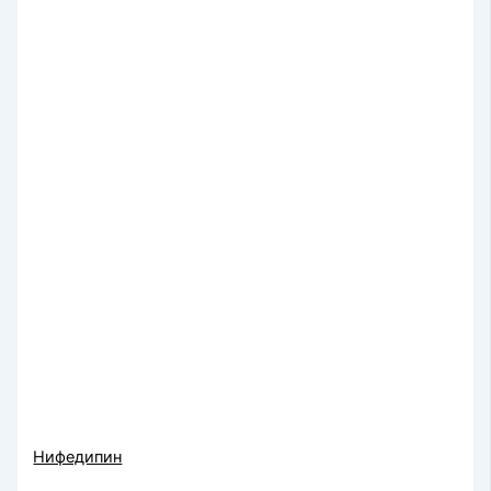
Нифедипин