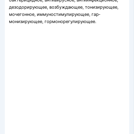
бактерицидное, ан­тивирусное, антиинфекционное,
дезодорирующее, возбуждаю­щее, тонизирующее,
мочегонное, иммуностимулирующее, гар­
монизирующее, гормонорегулирующее.