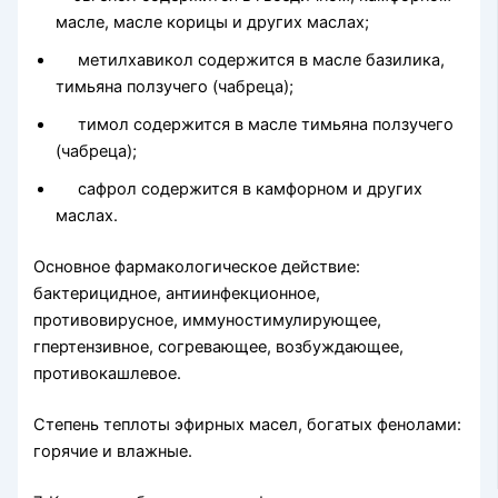
масле, мас­ле корицы и других маслах;
метилхавикол содержится в масле базилика,
тимьяна пол­зучего (чабреца);
тимол содержится в масле тимьяна ползучего
(чабреца);
сафрол содержится в камфорном и других
маслах.
Основное фармакологическое действие:
бактерицидное, анти­инфекционное,
противовирусное, иммуностимулирующее,
гпертензивное, согревающее, возбуждающее,
противокашлевое.
Степень теплоты эфирных масел, богатых фенолами:
горя­чие и влажные.