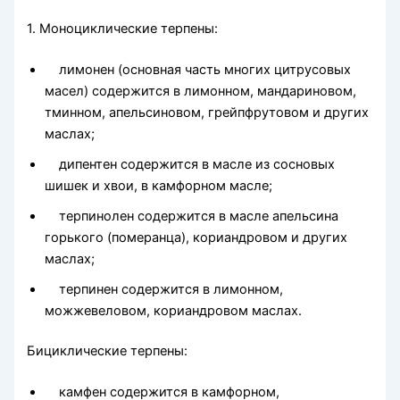
1. Моноциклические терпены:
лимонен (основная часть многих цитрусовых
масел) содер­жится в лимонном, мандариновом,
тминном, апельсиновом, грейпфрутовом и других
маслах;
дипентен содержится в масле из сосновых
шишек и хвои, в камфорном масле;
терпинолен содержится в масле апельсина
горького (поме­ранца), кориандровом и других
маслах;
терпинен содержится в лимонном,
можжевеловом, кори­андровом маслах.
Бициклические терпены:
камфен содержится в камфорном,