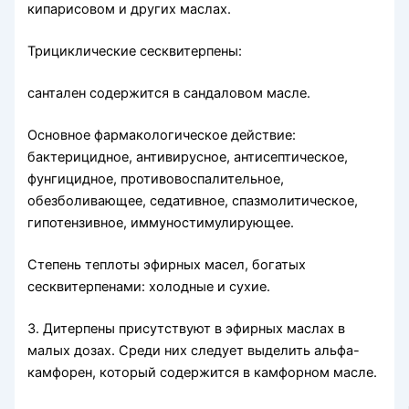
кипарисовом и других маслах.
Трициклические сесквитерпены:
сантален содержится в сандаловом масле.
Основное фармакологическое действие:
бактерицидное, ан­тивирусное, антисептическое,
фунгицидное, противовоспали­тельное,
обезболивающее, седативное, спазмолитическое,
гипо­тензивное, иммуностимулирующее.
Степень теплоты эфирных масел, богатых
сесквитерпенами: холодные и сухие.
3. Дитерпены присутствуют в эфирных маслах в
малых до­зах. Среди них следует выделить альфа-
камфорен, который со­держится в камфорном масле.