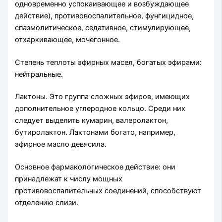
одновременно успокаи­вающее и возбуждающее
действие), противовоспалительное, фунгицидное,
спазмолитическое, седативное, стимулирующее,
отхаркивающее, мочегонное.
Степень теплоты эфирных масел, богатых эфирами:
нейт­ральные.
Лактоны. Это группа сложных эфиров, имеющих
допол­нительное углеродное кольцо. Среди них
следует выделить ку­марин, валеролактон,
бутиролактон. Лактонами богато, напри­мер,
эфирное масло девясила.
Основное фармакологическое действие: они
принадлежат к числу мощных
противовоспалительных соединений, спо­собствуют
отделению слизи.