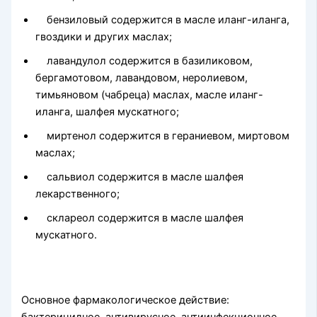
бензиловый содержится в масле иланг-иланга,
гвоздики и других маслах;
лавандулол содержится в базиликовом,
бергамотовом, ла­вандовом, неролиевом,
тимьяновом (чабреца) маслах, масле иланг-
иланга, шалфея мускатного;
миртенол содержится в гераниевом, миртовом
маслах;
сальвиол содержится в масле шалфея
лекарственного;
склареол содержится в масле шалфея
мускатного.
Основное фармакологическое действие: