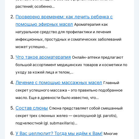
растений; особенно...
Проверено временем: как лечить ребенка с
помощью эфирных масел
Ароматерапия как
натуральное средство для профилактики и лечения
инфекционных, простудных и соматических заболеваний
может успешно...
Что такое ароматерапия
Онлайн-аптеки предлагают
большой ассортимент медицинских товаров и косметики по
уходу за кожей лица и телом,...
Лечение с помощью массажных масел
Главный
секрет успешного массажа – это правильно подобранное
масло. Еще в древности было известно, что...
Состав слюны
Слюна представляет собой смешанный
секрет трех слюнных желез — околоушной (gl. parotis),
подчелюстной (gl. submaxillaris)...
У Вас целлюлит? Тогда мы идём к Вам!
Многие