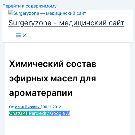
Перейти к содержимому
Surgeryzone - медицинский сайт
Химический состав
эфирных масел для
ароматерапии
От
Илья Пигович
/
06.11.2012
ChatGPT
Perplexity
Google AI