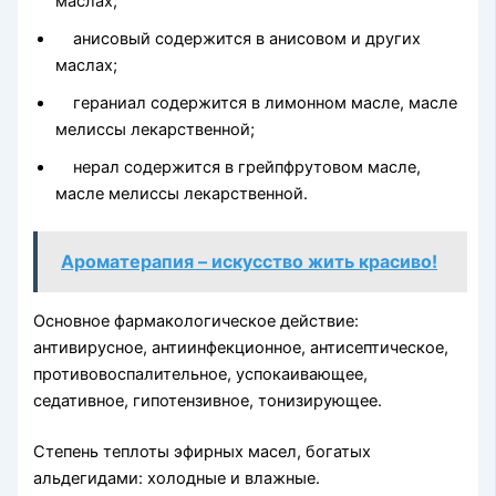
маслах;
анисовый содержится в анисовом и других
маслах;
гераниал содержится в лимонном масле, масле
мелиссы ле­карственной;
нерал содержится в грейпфрутовом масле,
масле мелиссы лекарственной.
Ароматерапия – искусство жить красиво!
Основное фармакологическое действие:
антивирусное, анти­инфекционное, антисептическое,
противовоспалительное, успо­каивающее,
седативное, гипотензивное, тонизирующее.
Степень теплоты эфирных масел, богатых
альдегидами: хо­лодные и влажные.