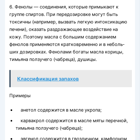
6. Фенолы — соединения, которые примыкают к
группе спир­тов. При передозировке могут быть
токсичны (например, вызвать легкую интоксикацию
печени), оказать раздражающее воздействие на
кожу. Поэтому масла с большим со­держанием
фенолов применяются кратковременно и в неболь­
ших дозировках. Фенолами богаты масла ко­рицы,
тимьяна ползучего (чабреца), душицы.
Классификация запахов
Примеры
анетол содержится в масле укропа;
карвакрол содержится в масле мяты перечной,
тимьяна ползучего (чабреца);
эвгенол содержится в гвоздичном, камфорном