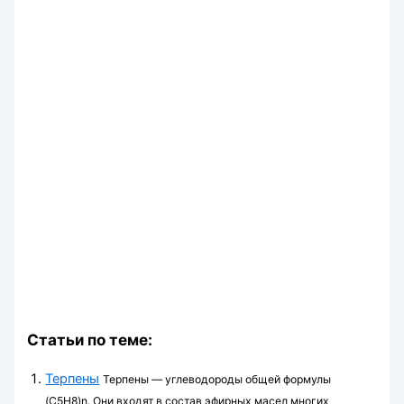
Статьи по теме:
Терпены
Терпены — углеводороды общей фор­мулы
(C5H8)n. Они входят в состав эфирных масел многих