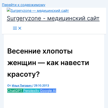
Перейти к содержимому
Surgeryzone - медицинский сайт
Весенние хлопоты
женщин — как навести
красоту?
От
Илья Пигович
/
29.10.2013
ChatGPT
Perplexity
Google AI