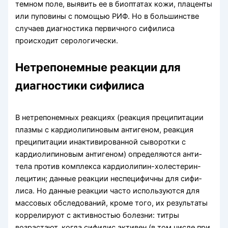
темном поле, выявить ее в биоптатах кожи, плаценты
или пуповины с помощью РИФ. Но в большинстве
случаев диагностика первичного сифилиса
происходит серологически.
Нетрепонемные реакции для
диагностики сифилиса
В нетрепонемных реакциях (реакция преципи­тации
плазмы с кардиолипиновым антигеном, реак­ция
преципитации инактивированной сыворотки с
кардиолипиновым антигеном) определяются анти­
тела против комплекса кардиолипин-холестерин-
лецитин; данные реакции неспецифичны для сифи­
лиса. Но данные реакции часто исполь­зуются для
массовых обследований, кроме того, их результаты
коррелируют с активностью болезни: титры
возрастают, когда сифилис активен (в том числе при