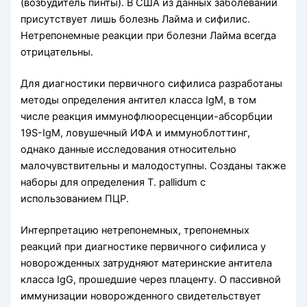
(возбудитель пинты). В США из данных заболева­ний
присутствует лишь болезнь Лайма и сифилис.
Нетрепонемные реакции при болезни Лайма всегда
отрицательны.
Для диагностики первичного сифилиса разработаны
методы определения антител клас­са IgM, в том
числе реакция иммунофлюоресцен­ции-абсорбции
19S-IgM, ловушечный ИФА и иммуноблоттинг,
однако данные исследования от­носительно
малочувствительны и малодоступны. Созданы также
наборы для определения Т. pallidum с
использованием ПЦР.
Интерпретацию нетрепонемных, трепонемных
реакций при диагностике первичного сифилиса у
новорожденных затрудняют материн­ские антитела
класса IgG, прошедшие через пла­центу. О пассивной
иммунизации новорожденно­го свидетельствует