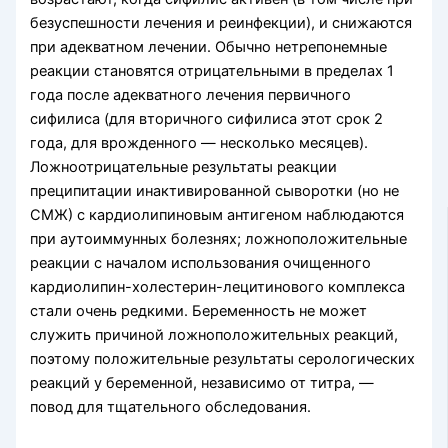
безуспешности лечения и реинфекции), и снижаются
при адекватном лечении. Обычно нетрепонемные
реакции становятся отрицательны­ми в пределах 1
года после адекватного лечения первичного
сифилиса (для вторичного сифилиса этот срок 2
года, для врожденного — несколько ме­сяцев).
Ложноотрицательные результаты реакции
преципитации инактивированной сыворотки (но не
СМЖ) с кардиолипиновым антигеном наблю­даются
при аутоиммунных болезнях; ложнополо­жительные
реакции с началом использования очи­щенного
кардиолипин-холестерин-лецитинового комплекса
стали очень редкими. Беременность не может
служить причиной ложноположительных реакций,
поэтому положительные результаты серо­логических
реакций у беременной, независимо от титра, —
повод для тщательного обследования.