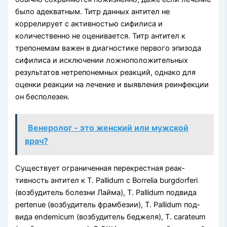
было адекватным. Титр данных антител не
коррелирует с активностью сифилиса и
количественно не оценивается. Титр антител к
трепонемам важен в диагностике первого эпизо­да
сифилиса и исключении ложноположительных
результатов нетрепонемных реакций, однако для
оценки реакции на лечение и выявления реинфек­ции
он бесполезен.
Венеролог - это женский или мужской
врач?
Существует ограниченная перекрестная реак­
тивность антител к Т. Pallidum с Borrelia burgdorferi
(возбудитель болезни Лайма), Т. Pallidum подвида
pertenue (возбудитель фрамбезии), Т. Pallidum под­
вида endemicum (возбудитель беджеля), Т. carateum