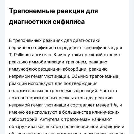
Трепонемные реакции для
диагностики сифилиса
В трепонемных реакциях для диагностики
первичного сифилиса определяют специ­фичные для
Т. Pallidum антитела. К числу таких реакций относят
реакцию иммобилизации трепонем, реакцию
иммунофлюоресценции-абсорбции, реакцию
непрямой гемагглютинации. Обычно трепонемные
реакции используют для подтверж­дения
положительных нетрепонемных реакций. Частота
ложноположительных результатов для реакции
непрямой гемагглютинации составляет менее 1 %, и
именно ее используют в большинстве клинических
лабораторий. Антитела к трепонемам начинают
обнаруживаться вскоре после первич­ной инфекции и
обычно сохраняются пожизненно, даже если лечение