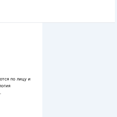
ются по лицу и
логия
.