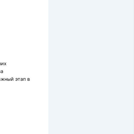
ших
за
ажный этап в