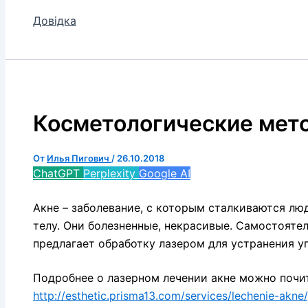
Довідка
Косметологические мет
От
Илья Пигович
/
26.10.2018
ChatGPT
Perplexity
Google AI
Акне – заболевание, с которым сталкиваются люд
телу. Они болезненные, некрасивые. Самостояте
предлагает обработку лазером для устранения уг
Подробнее о лазерном лечении акне можно почит
http://esthetic.prisma13.com/services/lechenie-akne/