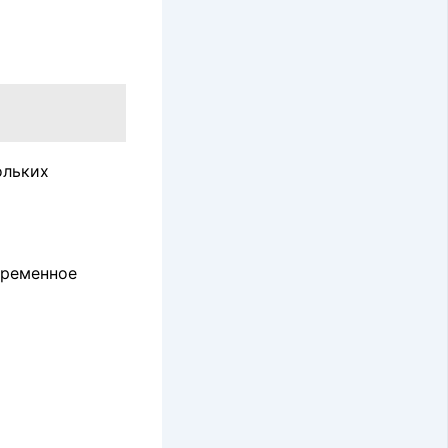
ольких
временное