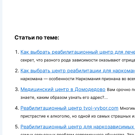
Статьи по теме:
Как выбрать реабилитационный центр для леч
секрет, что разного рода зависимости оказывают отрица
Как выбрать центр реабилитации для наркома
наркомана — особенности Наркомания признана во всем 
Медицинский центр в Домодедово
Вам срочно п
знаете, каким образом узнать его адрес?...
Реабилитационный центр tvoi-vybor.com
Многим
пристрастие к алкоголю, но одной из самых страшных и.
Реабилитационный центр для наркозависимых
самых серьезных проблем современного общества. Это 