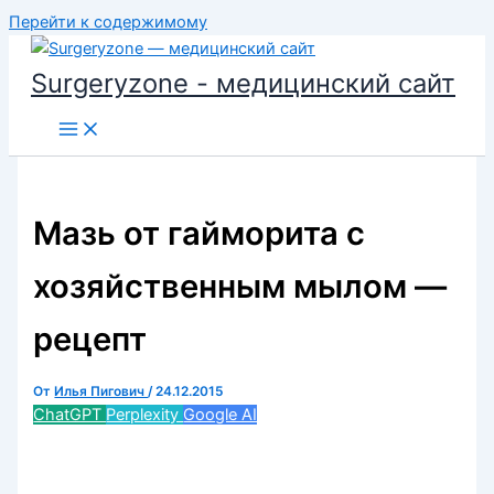
Перейти к содержимому
Surgeryzone - медицинский сайт
Мазь от гайморита с
хозяйственным мылом —
рецепт
От
Илья Пигович
/
24.12.2015
ChatGPT
Perplexity
Google AI