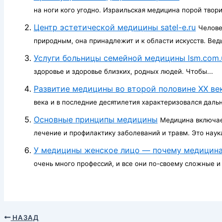
на ноги кого угодно. Израильская медицина порой творит
Центр эстетической медицины satel-e.ru
Челове
природным, она принадлежит и к области искусств. Ведь
Услуги больницы семейной медицины lsm.com.
здоровье и здоровье близких, родных людей. Чтобы...
Развитие медицины во второй половине ХХ ве
века и в последние десятилетия характеризовался даль
Основные принципы медицины
Медицина включае
лечение и профилактику заболеваний и травм. Это наука
У медицины женское лицо — почему медицина
очень много профессий, и все они по-своему сложные и 
НАЗАД