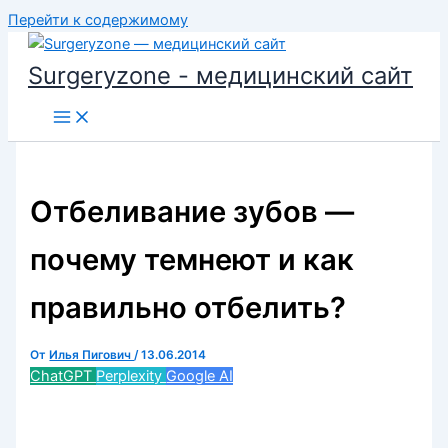
Перейти к содержимому
Surgeryzone - медицинский сайт
Отбеливание зубов —
почему темнеют и как
правильно отбелить?
От
Илья Пигович
/
13.06.2014
ChatGPT
Perplexity
Google AI