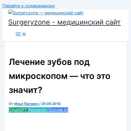
Перейти к содержимому
Surgeryzone - медицинский сайт
Лечение зубов под
микроскопом — что это
значит?
От
Илья Пигович
/
29.06.2018
ChatGPT
Perplexity
Google AI