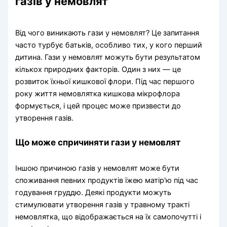
газів у немовлят
Від чого виникають гази у немовлят? Це запитання
часто турбує батьків, особливо тих, у кого перший
дитина. Гази у немовлят можуть бути результатом
кількох природних факторів. Один з них — це
розвиток їхньої кишкової флори. Під час першого
року життя немовлятка кишкова мікрофлора
формується, і цей процес може призвести до
утворення газів.
Що може спричиняти гази у немовлят
Іншою причиною газів у немовлят може бути
споживання певних продуктів їжею матір'ю під час
годування груддю. Деякі продукти можуть
стимулювати утворення газів у травному тракті
немовлятка, що відображається на їх самопочутті і