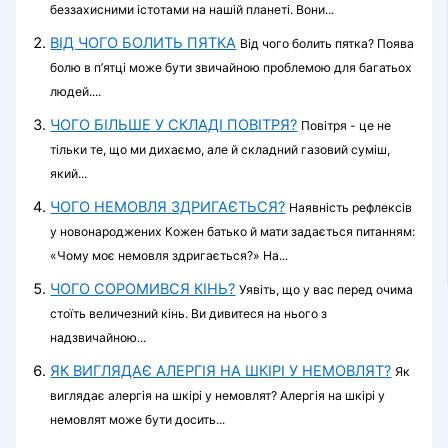
беззахисними істотами на нашій планеті. Вони...
ВІД ЧОГО БОЛИТЬ ПЯТКА
Від чого болить пятка? Поява
болю в п’ятці може бути звичайною проблемою для багатьох
людей....
ЧОГО БІЛЬШЕ У СКЛАДІ ПОВІТРЯ?
Повітря - це не
тільки те, що ми дихаємо, але й складний газовий суміш,
який...
ЧОГО НЕМОВЛЯ ЗДРИГАЄТЬСЯ?
Наявність рефлексів
у новонароджених Кожен батько й мати задається питанням:
«Чому моє немовля здригається?» На...
ЧОГО СОРОМИВСЯ КІНЬ?
Уявіть, що у вас перед очима
стоїть величезний кінь. Ви дивитеся на нього з
надзвичайною...
ЯК ВИГЛЯДАЄ АЛЕРГІЯ НА ШКІРІ У НЕМОВЛЯТ?
Як
виглядає алергія на шкірі у немовлят? Алергія на шкірі у
немовлят може бути досить...