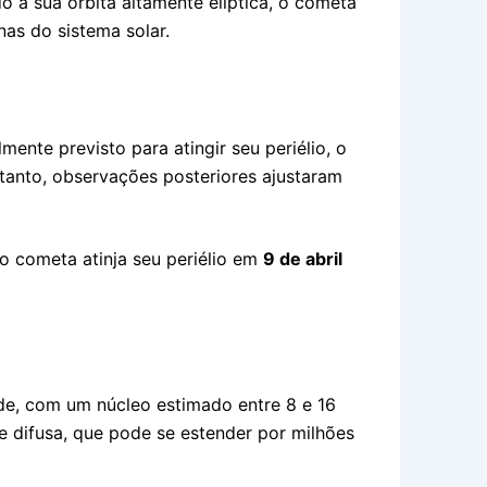
o à sua órbita altamente elíptica, o cometa
as do sistema solar.
ente previsto para atingir seu periélio, o
tanto, observações posteriores ajustaram
o cometa atinja seu periélio em
9 de abril
e, com um núcleo estimado entre 8 e 16
e difusa, que pode se estender por milhões