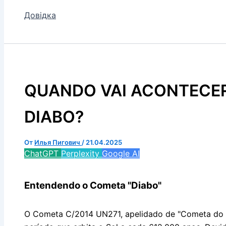
Довідка
QUANDO VAI ACONTECE
DIABO?
От
Илья Пигович
/
21.04.2025
ChatGPT
Perplexity
Google AI
Entendendo o Cometa "Diabo"
O Cometa C/2014 UN271, apelidado de "Cometa do D