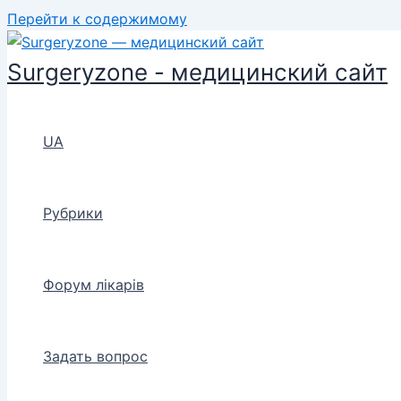
Перейти к содержимому
Surgeryzone - медицинский сайт
UA
Рубрики
Форум лікарів
Задать вопрос