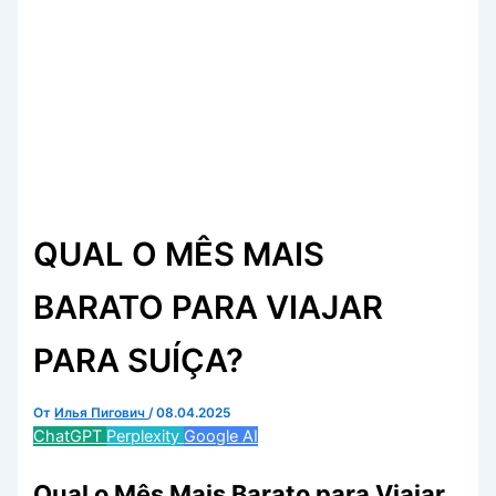
QUAL O MÊS MAIS
BARATO PARA VIAJAR
PARA SUÍÇA?
От
Илья Пигович
/
08.04.2025
ChatGPT
Perplexity
Google AI
Qual o Mês Mais Barato para Viajar