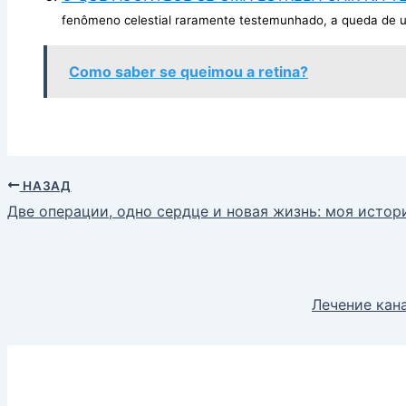
fenômeno celestial raramente testemunhado, a queda de u
Como saber se queimou a retina?
НАЗАД
Две операции, одно сердце и новая жизнь: моя истор
Лечение кан