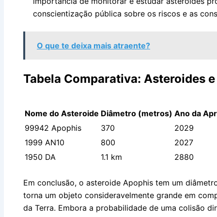
importância de monitorar e estudar asteroides p
conscientização pública sobre os riscos e as con
O que te deixa mais atraente?
Tabela Comparativa: Asteroides 
Nome do Asteroide
Diâmetro (metros)
Ano da Ap
99942 Apophis
370
2029
1999 AN10
800
2027
1950 DA
1.1 km
2880
Em conclusão, o asteroide Apophis tem um diâmetr
torna um objeto consideravelmente grande em comp
da Terra. Embora a probabilidade de uma colisão dir