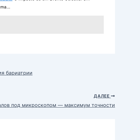
ma...
ия бариатрии
ДАЛЕЕ
алов под микроскопом — максимум точности