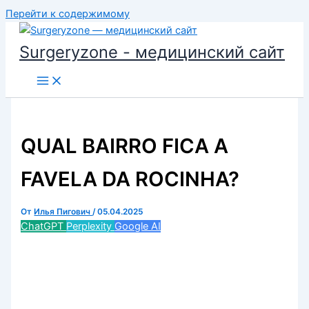
Перейти к содержимому
Surgeryzone - медицинский сайт
QUAL BAIRRO FICA A
FAVELA DA ROCINHA?
От
Илья Пигович
/
05.04.2025
ChatGPT
Perplexity
Google AI