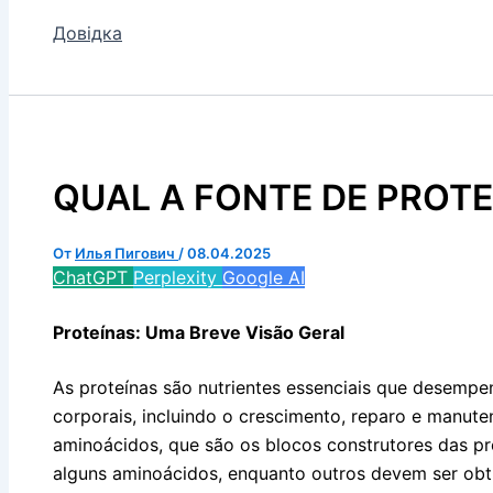
Довідка
QUAL A FONTE DE PROTE
От
Илья Пигович
/
08.04.2025
ChatGPT
Perplexity
Google AI
Proteínas: Uma Breve Visão Geral
As proteínas são nutrientes essenciais que desemp
corporais, incluindo o crescimento, reparo e manut
aminoácidos, que são os blocos construtores das pr
alguns aminoácidos, enquanto outros devem ser obti