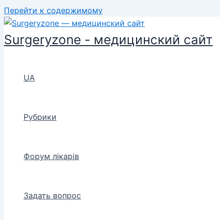
Перейти к содержимому
Surgeryzone - медицинский сайт
UA
Рубрики
Форум лікарів
Задать вопрос