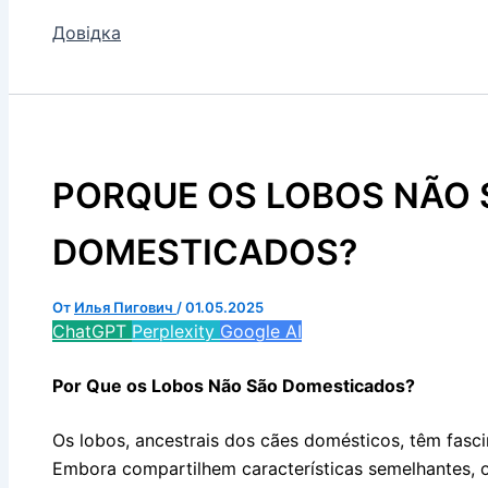
Довідка
PORQUE OS LOBOS NÃO 
DOMESTICADOS?
От
Илья Пигович
/
01.05.2025
ChatGPT
Perplexity
Google AI
Por Que os Lobos Não São Domesticados?
Os lobos, ancestrais dos cães domésticos, têm fasc
Embora compartilhem características semelhantes, 