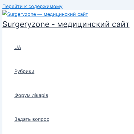
Перейти к содержимому
Surgeryzone - медицинский сайт
UA
Рубрики
Форум лікарів
Задать вопрос