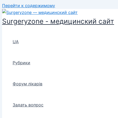
Перейти к содержимому
Surgeryzone - медицинский сайт
UA
Рубрики
Форум лікарів
Задать вопрос