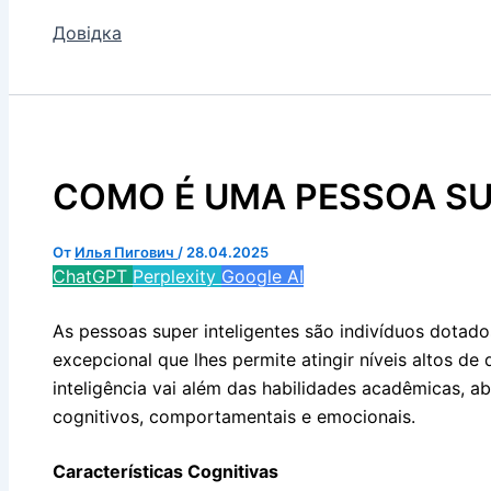
Довідка
COMO É UMA PESSOA SU
От
Илья Пигович
/
28.04.2025
ChatGPT
Perplexity
Google AI
As pessoas super inteligentes são indivíduos dotad
excepcional que lhes permite atingir níveis altos d
inteligência vai além das habilidades acadêmicas, 
cognitivos, comportamentais e emocionais.
Características Cognitivas