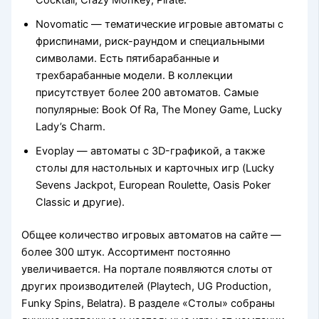
Cocktail, Crazy Monkey, Pirate.
Novomatic — тематические игровые автоматы с
фриспинами, риск-раундом и специальными
символами. Есть пятибарабанные и
трехбарабанные модели. В коллекции
присутствует более 200 автоматов. Самые
популярные: Book Of Ra, The Money Game, Lucky
Lady’s Charm.
Evoplay — автоматы с 3D-графикой, а также
столы для настольных и карточных игр (Lucky
Sevens Jackpot, European Roulette, Oasis Poker
Classic и другие).
Общее количество игровых автоматов на сайте —
более 300 штук. Ассортимент постоянно
увеличивается. На портале появляются слоты от
других производителей (Playtech, UG Production,
Funky Spins, Belatra). В разделе «Столы» собраны