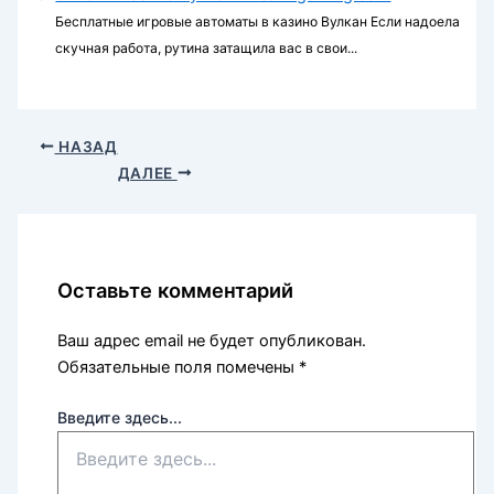
Бесплатные игровые автоматы в казино Вулкан Если надоела
скучная работа, рутина затащила вас в свои...
НАЗАД
ДАЛЕЕ
Оставьте комментарий
Ваш адрес email не будет опубликован.
Обязательные поля помечены
*
Введите здесь...