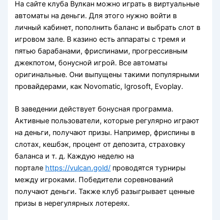
На сайте клуба Вулкан можно играть в виртуальные
автоматы на деньги. Для этого нужно войти в
личный кабинет, пополнить баланс и выбрать слот в
игровом зале. В казино есть аппараты с тремя и
пятью барабанами, фриспинами, прогрессивным
джекпотом, бонусной игрой. Все автоматы
оригинальные. Они выпущены такими популярными
провайдерами, как Novomatic, Igrosoft, Evoplay.
В заведении действует бонусная программа.
Активные пользователи, которые регулярно играют
на деньги, получают призы. Например, фриспины в
слотах, кешбэк, процент от депозита, страховку
баланса и т. д. Каждую неделю на
портале
https://vulcan.gold/
проводятся турниры
между игроками. Победители соревнований
получают деньги. Также клуб разыгрывает ценные
призы в нерегулярных лотереях.