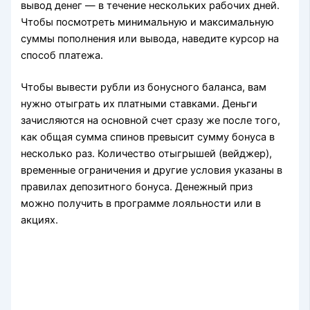
вывод денег — в течение нескольких рабочих дней.
Чтобы посмотреть минимальную и максимальную
суммы пополнения или вывода, наведите курсор на
способ платежа.
Чтобы вывести рубли из бонусного баланса, вам
нужно отыграть их платными ставками. Деньги
зачисляются на основной счет сразу же после того,
как общая сумма спинов превысит сумму бонуса в
несколько раз. Количество отыгрышей (вейджер),
временные ограничения и другие условия указаны в
правилах депозитного бонуса. Денежный приз
можно получить в программе лояльности или в
акциях.