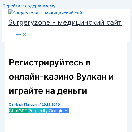
Перейти к содержимому
Surgeryzone - медицинский сайт
Регистрируйтесь в
онлайн-казино Вулкан и
играйте на деньги
От
Илья Пигович
/
29.12.2019
ChatGPT
Perplexity
Google AI