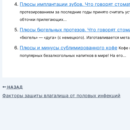
Плюсы имплантации зубов. Что говорят стома
протезированием за последние годы принято считать у
обточки прилегающих...
Плюсы бюгельных протезов. Что говорят стом
«бюгель» — «дуга» (с немецкого). Изготавливается метал
Плюсы и минусы сублимированного кофе
Кофе 
популярных безалкогольных напитков в мире! На его...
НАЗАД
Факторы защиты влагалища от половых инфекций