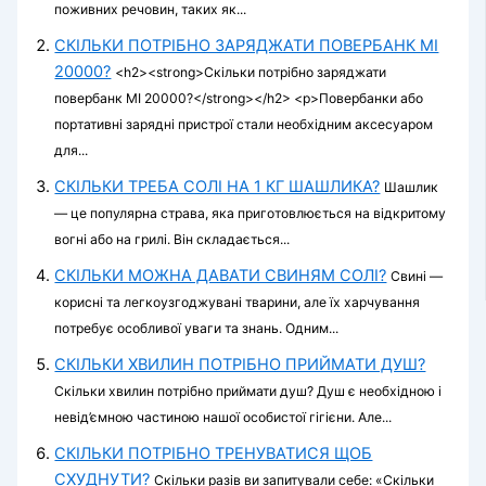
поживних речовин, таких як...
СКІЛЬКИ ПОТРІБНО ЗАРЯДЖАТИ ПОВЕРБАНК MI
20000?
<h2><strong>Скільки потрібно заряджати
повербанк MI 20000?</strong></h2> <p>Повербанки або
портативні зарядні пристрої стали необхідним аксесуаром
для...
СКІЛЬКИ ТРЕБА СОЛІ НА 1 КГ ШАШЛИКА?
Шашлик
— це популярна страва, яка приготовлюється на відкритому
вогні або на грилі. Він складається...
СКІЛЬКИ МОЖНА ДАВАТИ СВИНЯМ СОЛІ?
Свині —
корисні та легкоузгоджувані тварини, але їх харчування
потребує особливої уваги та знань. Одним...
СКІЛЬКИ ХВИЛИН ПОТРІБНО ПРИЙМАТИ ДУШ?
Скільки хвилин потрібно приймати душ? Душ є необхідною і
невід’ємною частиною нашої особистої гігієни. Але...
СКІЛЬКИ ПОТРІБНО ТРЕНУВАТИСЯ ЩОБ
СХУДНУТИ?
Скільки разів ви запитували себе: «Скільки