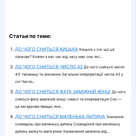
Статьи по теме:
ДО ЧОГО СНИТЬСЯ КИЦЬКА
Кицька у сні: що це
означає? Кожен з нас час від часу має сни, які...
ДО ЧОГО СНИТЬСЯ ЧИСЛО 43
До чого сниться число
43: таємниці та значення Загальне інтерпретації числа 43 у
сні Число...
ДО ЧОГО СНИТЬСЯ ФАТА ЗАМІЖНІЙ ЖІНЦІ
До чого
сниться фата заміжній жінці: смисл та інтерпретація Сон —
це загадкове явище, яке...
ДО ЧОГО СНИТЬСЯ МАЛЕНЬКА ДИТИНА
Значення
сновидінь про маленьку дитину Сновидіння про маленьку
дитину можуть мати різне тлумачення залежно від...