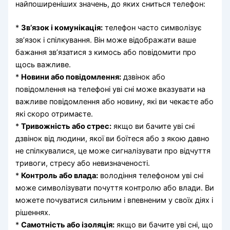
найпоширеніших значень, до яких сниться телефон:
*
Зв’язок і комунікація:
телефон часто символізує
зв’язок і спілкування. Він може відображати ваше
бажання зв’язатися з кимось або повідомити про
щось важливе.
*
Новини або повідомлення:
дзвінок або
повідомлення на телефоні уві сні може вказувати на
важливе повідомлення або новину, які ви чекаєте або
які скоро отримаєте.
*
Тривожність або стрес:
якщо ви бачите уві сні
дзвінок від людини, якої ви боїтеся або з якою давно
не спілкувалися, це може сигналізувати про відчуття
тривоги, стресу або невизначеності.
*
Контроль або влада:
володіння телефоном уві сні
може символізувати почуття контролю або влади. Ви
можете почуватися сильним і впевненим у своїх діях і
рішеннях.
*
Самотність або ізоляція:
якщо ви бачите уві сні, що