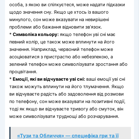
особа, з якою ви спілкуєтеся, може надати підказки
щодо значення сну. Якщо це хтось із вашого
минулого, сон може вказувати на невирішені
проблеми або бажання відновити зв’язок.
*
Символіка кольору:
якщо телефон уві сні має
певний колір, це також може вплинути на його
значення. Наприклад, червоний телефон може
асоціюватися з пристрастю або небезпекою, а
зелений телефон може символізувати зростання або
процвітання.
*
Емоції, які ви відчуваєте уві сні:
ваші емоції уві сні
також можуть вплинути на його тлумачення. Якщо
ви відчуваєте радість або задоволення від розмови
по телефону, сон може вказувати на позитивні події,
тоді як якщо ви відчуваєте тривогу або смуток, він
може символізувати труднощі або розчарування.
«Тузи та Обличчя» — специфіка гри та її