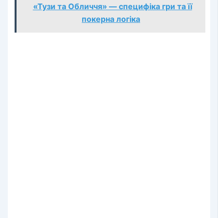
«Тузи та Обличчя» — специфіка гри та її
покерна логіка