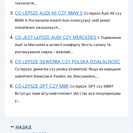
технологій...
CO LEPSZE AUDI A6 CZY BMW 5
Co lepsze Audi A6 czy
BMW 5: Porównanie dwóch ikon motoryzacji Jeśli jesteś
miłośnikiem luksusowych...
CO JEST LEPSZE AUDI CZY MERCEDES
1. Порівняння
Audi та Mercedes в аспекті комфорту Якість салону та
розташування сидінь – важливі...
CO LEPSZE GEWERBA CZY POLSKA DZIAŁALNOŚĆ
Co lepsze: gewerba czy polska działalność Якщо ви вирішили
зайнятися бізнесом в Україні, ви, безсумнівно,...
CO LEPSZE GPT CZY MBR
Co lepsze: GPT czy MBR?
Вступ до теми Штучний інтелект (AI) стає все популярнішим
у...
НАЗАД