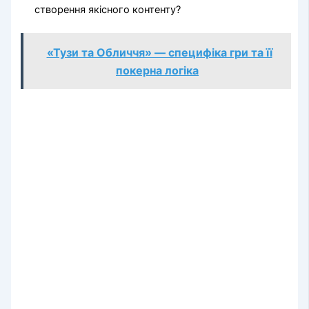
створення якісного контенту?
«Тузи та Обличчя» — специфіка гри та її
покерна логіка