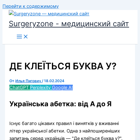
Перейти к содержимому
Surgeryzone - медицинский сайт
ДЕ КЛЕЇТЬСЯ БУКВА У?
От
Илья Пигович
/
18.02.2024
ChatGPT
Perplexity
Google AI
Українська абетка: від А до Я
Існує багато цікавих правил і винятків у вживанні
літер української абетки. Одна з найпоширеніших
запитань серед українців — "Де клеїться буква у?".